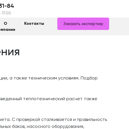
31-84
 17:00
О
Контакты
Заказать экспертизу
омпании
ения
ии, а также техническим условиям. Подбор
оведенный теплотехнический расчет также
ета. С проверкой сталкивается и правильность
ьных баков, насосного оборудования,