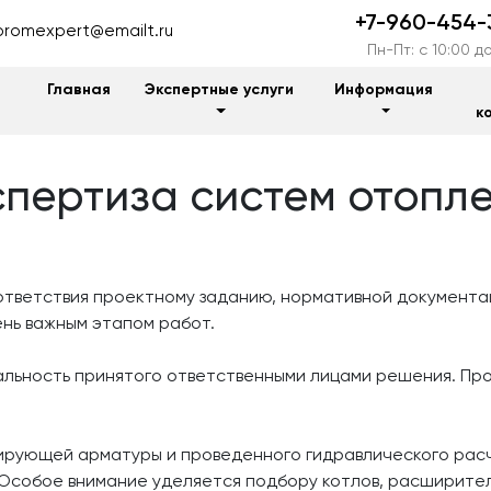
+7-960-454-
promexpert@emailt.ru
Пн-Пт: c 10:00 до
Главная
Экспертные услуги
Информация
к
пертиза систем отопл
тветствия проектному заданию, нормативной документац
нь важным этапом работ.
льность принятого ответственными лицами решения. Пр
ирующей арматуры и проведенного гидравлического расч
Особое внимание уделяется подбору котлов, расширител